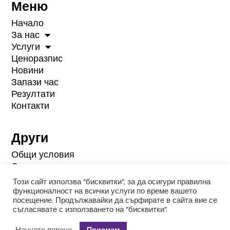
Меню
Начало
За нас
Услуги
Ценоразпис
Новини
Запази час
Резултати
Контакти
Други
Общи условия
Лични данни
Поверителност
Този сайт използва "бисквитки", за да осигури правилна
функционалност на всички услуги по време вашето
посещение. Продължавайки да сърфирате в сайта вие се
Медицински център АЯ © 2026,
съгласявате с използването на "бисквитки".
www.ayamedical.bg. Всички права
Приемам
Научете повече